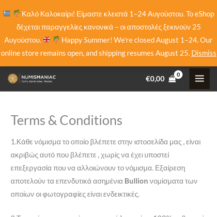
Skip
Καλό Καλοκαίρι! Είμαστε κλειστά 1–24 Αυγούστου. Το eShop
to
δέχεται παραγγελίες κανονικά – οι αποστολές ξεκινούν 25
content
Αυγούστου.
Happy Summer! We're closed August 1–24. Our
online store remains open, and shipping resumes August 25.
Dismiss
€
0,00
Terms & Conditions
1.Κάθε νόμισμα το οποίο βλέπετε στην ιστοσελίδα μας , είναι
ακριβώς αυτό που βλέπετε , χωρίς να έχει υποστεί
επεξεργασία που να αλλοιώνουν το νόμισμα. Εξαίρεση
αποτελούν τα επενδυτικά ασημένια
Bullion
νομίσματα των
οποίων οι φωτογραφίες είναι ενδεικτικές.