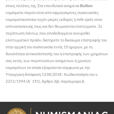
στους πελάτες της. Στα επενδυτικά ασημένια
Bullion
νομίσματα παρότι είναι από σφραγισμένες συσκευασίες
νομισματοκοπείου τυχόν μικρές εκδορές ή milk spots είναι
από κατασκευής τους και δεν θεωρούνται ελαττώματα . Σε
περίπτωση πάντως που αποδεδειγμένα ανευρεθεί
ελαττωματικό προϊόν, διατηρείτε το δικαίωμα επιστροφής του
στην αρχική του συσκευασία εντός 10 ημερών, με τη
δυνατότητα αντικατάστασής του ή επιστροφής των χρημάτων
σας εκτός, των περιπτώσεων ασημένιων ή χρυσών
νομισμάτων τα οποία εξαιρούνται σύμφωνα με την
Υπουργική Απόφαση 5338/2018 : Κωδικοποίηση του ν.
2251/1994 (Α΄ 191), Άρθρο 3ιβ, παράγραφο β.