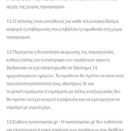
αρχές της χώρας προορισμού.
11.Ο πελάτης είναι υπεύθυνος για κάθε τελωνειακό δασμό,
εισφορά ή επιβάρυνση που επιβάλλει η νομοθεσία στη χώρα
προορισμού.
12.Παρέχεται η δυνατότητα ακύρωσης της παραγγελίας
καθώς επίσης και η επιστροφή των προϊόντων αρκεί η
διαδικασία να έχει ολοκληρωθεί σε διάστημα 14
ημερολογιακών ημερών. Τα προϊόντα θα πρέπει να είναι στην
πρωτότυπη κατάστασή τους, ιδιαιτέρως δε για
τα proof νομίσματα ή νομίσματα με άλλες επεξεργασίες δεν
θα πρέπει να έχει ανοιχτεί η κάψουλα και να έχει αγγιχτεί το
νόμισμα με γυμνό χέρι .
13.Ευθύνη numismaniac.gr : Η numismaniac.gr δεν ευθύνεται
για ελαττώματα ή κακή ποιότητα των προϊόντων που διαθέτει