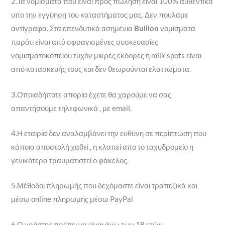
2.Τα νομίσματα που είναι προς πώληση είναι 100% αυθεντικά
υπο την εγγύηση του καταστήματος μας. Δεν πουλάμε
αντίγραφα. Στα επενδυτικά ασημένια
Bullion
νομίσματα
παρότι είναι από σφραγισμένες συσκευασίες
νομισματοκοπείου τυχόν μικρές εκδορές ή milk spots είναι
από κατασκευής τους και δεν θεωρούνται ελαττώματα.
3.Οποιαδήποτε απορία έχετε θα χαρούμε να σας
απαντήσουμε τηλεφωνικά , με email.
4.Η εταιρία δεν αναλαμβάνει την ευθύνη σε περίπτωση που
κάποια αποστολή χαθεί , η κλαπεί απο το ταχυδρομείο η
γενικότερα τραυματιστεί ο φάκελος.
5.Μέθοδοι πληρωμής που δεχόμαστε είναι τραπεζικά και
μέσω online πληρωμής μέσω PayPal
6.Ο χρήστης πρέπει να είναι άνω των 18 ετών.