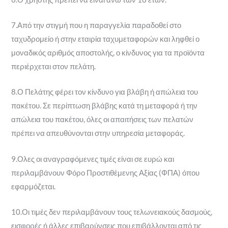
7.Από την στιγμή που η παραγγελία παραδοθεί στο
ταχυδρομείο ή στην εταιρία ταχυμεταφορών και ληφθεί ο
μοναδικός αριθμός αποστολής, ο κίνδυνος για τα προϊόντα
περιέρχεται στον πελάτη.
8.Ο Πελάτης φέρει τον κίνδυνο για βλάβη ή απώλεια του
πακέτου. Σε περίπτωση βλάβης κατά τη μεταφορά ή την
απώλεια του πακέτου, όλες οι απαιτήσεις των πελατών
πρέπει να απευθύνονται στην υπηρεσία μεταφοράς.
9.Ολες οι αναγραφόμενες τιμές είναι σε ευρώ και
περιλαμβάνουν Φόρο Προστιθέμενης Αξίας (ΦΠΑ) όπου
εφαρμόζεται.
10.Οι τιμές δεν περιλαμβάνουν τους τελωνειακούς δασμούς,
εισφορές ή άλλες επιβαρύνσεις που επιβάλλονται από τις